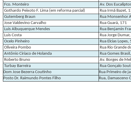
Fco. Monteiro
Av. Dos Eucaliptos
Gothardo Peixoto F. Lima (em reforma parcial)
Rua Irmã Bazet, 
Gutemberg Braun
Rua Monsenhor A
Jose Valdevino Carvalho
Rua Guará, 171
Luis Albuquerque Mendes
Rua Benjamin Fran
Luis Costa
Rua Jorge Dumar,
Ocelo Pinheiro
Rua Elcias Lopes,
Oliveira Pombo
Rua Rio Grande do
Antônio Ciríaco de Holanda
Rua Gomes Brasil
Roberto Bruno
Av. Borges de Me
Turbay Barreira
Rua Gonçalo Sout
Dom Jose Bezerra Coutinho
Rua Primeiro de ja
Posto Dr. Raimundo Pontes Filho
Rua, Damasceno G